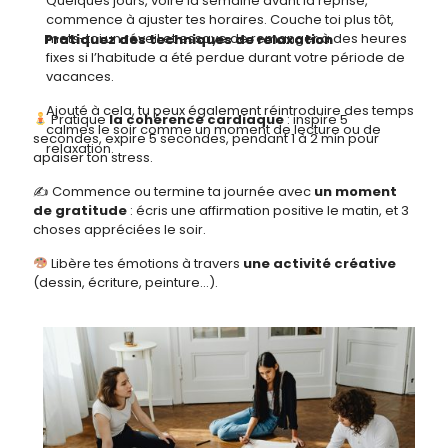
Quelques jours, voire la semaine avant la reprise,
commence à ajuster tes horaires. Couche toi plus tôt,
mets-toi un réveil et essaye de remanger à des heures
Pratiquez
Pratiquez
des techniques de relaxation
des techniques de relaxation
fixes si l’habitude a été perdue durant votre période de
vacances.
Ajouté à cela, tu peux également réintroduire des temps
Pratique
la cohérence cardiaque
: inspire 5
calmes le soir comme un moment de lecture ou de
secondes, expire 5 secondes, pendant 1 à 2 min pour
relaxation.
apaiser ton stress.
✍️ Commence ou termine ta journée avec
un moment
de gratitude
: écris une affirmation positive le matin, et 3
choses appréciées le soir.
Libère tes émotions à travers
une activité créative
(dessin, écriture, peinture…).