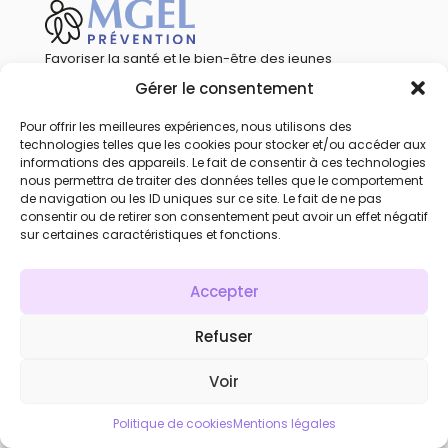
Favoriser la santé et le bien-être des jeunes
par la sensibilisation et la prévention.
Gérer le consentement
Calendrier
Pour offrir les meilleures expériences, nous utilisons des
Qui sommes-nous
technologies telles que les cookies pour stocker et/ou accéder aux
informations des appareils. Le fait de consentir à ces technologies
Mentions légales
nous permettra de traiter des données telles que le comportement
Statuts
de navigation ou les ID uniques sur ce site. Le fait de ne pas
consentir ou de retirer son consentement peut avoir un effet négatif
Réglement mutualiste
sur certaines caractéristiques et fonctions.
Recrutement
Accès compte personnel
Accepter
Refuser
Voir
Politique de cookies
Mentions légales