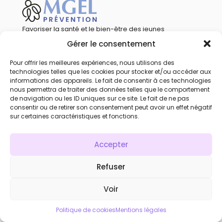
Favoriser la santé et le bien-être des jeunes
par la sensibilisation et la prévention.
Gérer le consentement
Calendrier
Pour offrir les meilleures expériences, nous utilisons des
Qui sommes-nous
technologies telles que les cookies pour stocker et/ou accéder aux
informations des appareils. Le fait de consentir à ces technologies
Mentions légales
nous permettra de traiter des données telles que le comportement
Statuts
de navigation ou les ID uniques sur ce site. Le fait de ne pas
consentir ou de retirer son consentement peut avoir un effet négatif
Réglement mutualiste
sur certaines caractéristiques et fonctions.
Recrutement
Accès compte personnel
Accepter
Refuser
Voir
Politique de cookies
Mentions légales