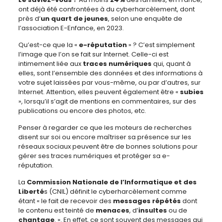
ont déjà été confrontées à du cyberharcèlement, dont
près d’
un quart de jeunes
, selon une enquête de
l’association E-Enfance, en 2023.
Qu’est-ce que la «
e-réputation
» ? C’est simplement
l’image que l’on se fait sur Internet. Celle-ci est
intimement liée aux
traces numériques
qui, quant à
elles, sont l’ensemble des données et des informations à
votre sujet laissées par vous-même, ou par d’autres, sur
Internet. Attention, elles peuvent également être «
subies
», lorsqu’il s’agit de mentions en commentaires, sur des
publications ou encore des photos, etc.
Penser à regarder ce que les moteurs de recherches
disent sur soi ou encore maîtriser sa présence sur les
réseaux sociaux peuvent être de bonnes solutions pour
gérer ses traces numériques et protéger sa e-
réputation.
La
Commission Nationale de l’Informatique et des
Liberté
s (CNIL) définit le cyberharcèlement comme
étant « le fait de recevoir des
messages répétés
dont
le contenu est teinté de
menaces
, d’
insultes
ou de
chantage
. ». En effet, ce sont souvent des messages qui