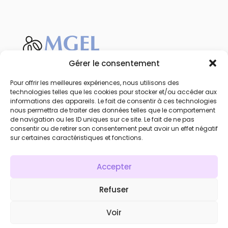
Gérer le consentement
Favoriser la santé et le bien-être des jeunes
par la sensibilisation et la prévention.
Pour offrir les meilleures expériences, nous utilisons des
technologies telles que les cookies pour stocker et/ou accéder aux
Calendrier
informations des appareils. Le fait de consentir à ces technologies
Qui sommes-nous
nous permettra de traiter des données telles que le comportement
de navigation ou les ID uniques sur ce site. Le fait de ne pas
Mentions légales
consentir ou de retirer son consentement peut avoir un effet négatif
Statuts
sur certaines caractéristiques et fonctions.
Réglement mutualiste
Accepter
Recrutement
Accès compte personnel
Refuser
Voir