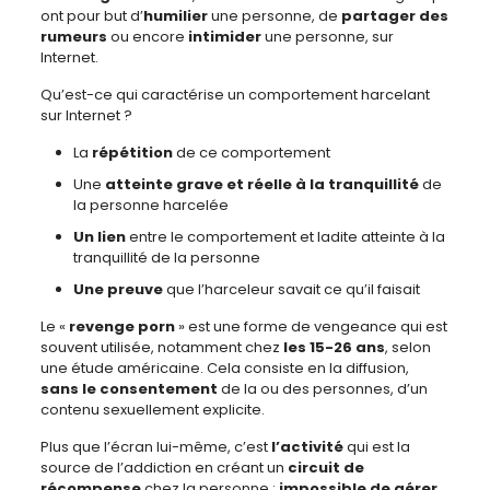
ont pour but d’
humilier
une personne, de
partager des
rumeurs
ou encore
intimider
une personne, sur
Internet.
Qu’est-ce qui caractérise un comportement harcelant
sur Internet ?
La
répétition
de ce comportement
Une
atteinte grave et réelle à la tranquillité
de
la personne harcelée
Un lien
entre le comportement et ladite atteinte à la
tranquillité de la personne
Une preuve
que l’harceleur savait ce qu’il faisait
Le «
revenge porn
» est une forme de vengeance qui est
souvent utilisée, notamment chez
les 15-26 ans
, selon
une étude américaine. Cela consiste en la diffusion,
sans le consentement
de la ou des personnes, d’un
contenu sexuellement explicite.
Plus que l’écran lui-même, c’est
l’activité
qui est la
source de l’addiction en créant un
circuit de
récompense
chez la personne :
impossible de gérer