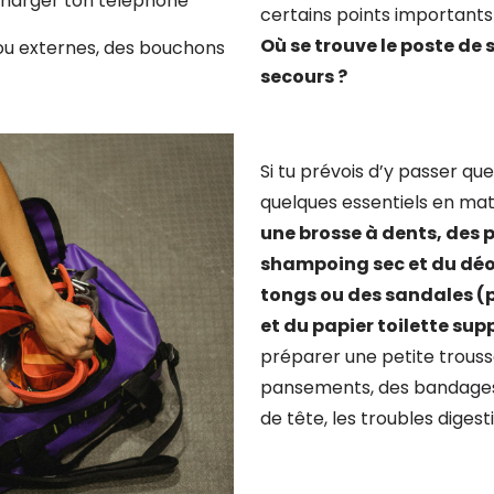
charger ton téléphone
certains points importants
Où se trouve le poste de 
ou externes, des bouchons
secours ?
Si tu prévois d’y passer que
quelques essentiels en ma
une brosse à dents, des p
shampoing sec et du dé
tongs ou des sandales (p
et du papier toilette su
préparer une petite trous
pansements, des bandages
de tête, les troubles digestif