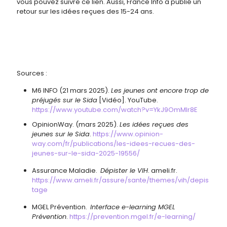
vous pouvez suivre ce lien. Aussi, France Info a publié un
retour sur les idées reçues des 15-24 ans.
Sources :
M6 INFO
(21 mars 2025)
.
Les jeunes ont encore trop de
préjugés sur le Sida
[Vidéo]. YouTube.
https://www.youtube.com/watch?v=YkJ9OmMlr8E
OpinionWay. (mars 2025).
Les idées reçues des
jeunes sur le Sida
.
https://www.opinion-
way.com/fr/publications/les-idees-recues-des-
jeunes-sur-le-sida-2025-19556/
Assurance Maladie.
Dépister le VIH
. ameli.fr.
https://www.ameli.fr/assure/sante/themes/vih/depis
tage
MGEL Prévention.
Interface e-learning MGEL
Prévention
.
https://prevention.mgel.fr/e-learning/