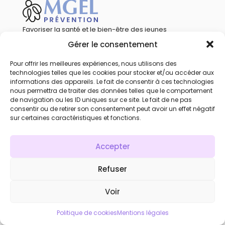
Favoriser la santé et le bien-être des jeunes
par la sensibilisation et la prévention.
Gérer le consentement
Calendrier
Pour offrir les meilleures expériences, nous utilisons des
Qui sommes-nous
technologies telles que les cookies pour stocker et/ou accéder aux
informations des appareils. Le fait de consentir à ces technologies
Mentions légales
nous permettra de traiter des données telles que le comportement
Statuts
de navigation ou les ID uniques sur ce site. Le fait de ne pas
consentir ou de retirer son consentement peut avoir un effet négatif
Réglement mutualiste
sur certaines caractéristiques et fonctions.
Recrutement
Accès compte personnel
Accepter
Refuser
Voir
Politique de cookies
Mentions légales